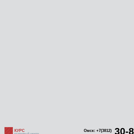
30-8
КУРС
Омск: +7(3812)
кадровый центр