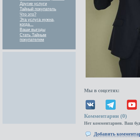
Другие услуги
Тайный покупатель
Что это?
Эта услуга нужна,
когда...
Ваши выгоды
Стать Тайным
покупателем
Мы в соцсетях:
Комментарии (
0
)
Нет комментариев. Ваш бу
Добавить коммента