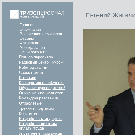
ТРИЭС
ПЕРСОНАЛ
Евгений Жигили
ГРУППА КОМПАНИЙ
Главная
О компании
Расписание семинаров
Отзывы
Фотоархив
Аренда залов
Наши вакансии
Подбор персонала
Кадровый центр «Курс»
Работодателям
Соискателям
Вакансии
Корпоративное обучение
Обучение руководителей
Обучение специалистов
Командообразование
Отраслевые
Тренинги под заказ
Консалтинг
Разработка стандартов
Разработка системы
оплаты труда
Управление продажами