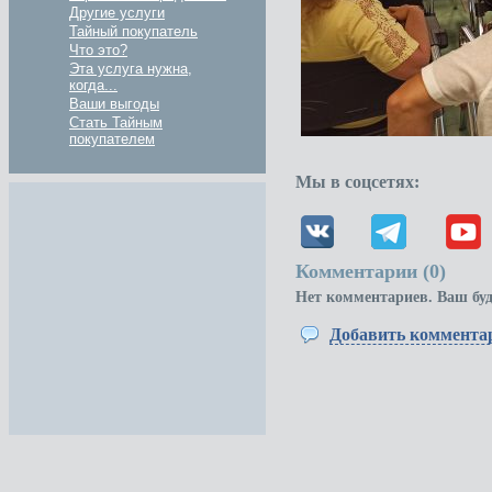
Другие услуги
Тайный покупатель
Что это?
Эта услуга нужна,
когда...
Ваши выгоды
Стать Тайным
покупателем
Мы в соцсетях:
Комментарии (
0
)
Нет комментариев. Ваш бу
Добавить коммента