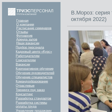
ТРИЭС
ПЕРСОНАЛ
В.Мороз: серия 
ГРУППА КОМПАНИЙ
октября 2022)
Главная
О компании
Расписание семинаров
Отзывы
Фотоархив
Аренда залов
Наши вакансии
Подбор персонала
Кадровый центр «Курс»
Работодателям
Соискателям
Вакансии
Корпоративное обучение
Обучение руководителей
Обучение специалистов
Командообразование
Отраслевые
Тренинги под заказ
Консалтинг
Разработка стандартов
Разработка системы
оплаты труда
Управление продажами