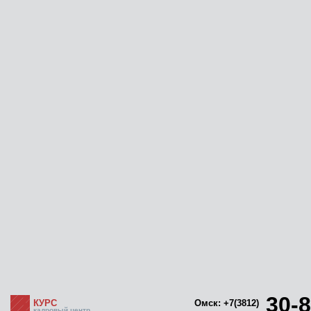
30-8
КУРС
Омск: +7(3812)
кадровый центр