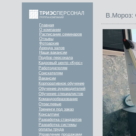
ТРИЭС
ПЕРСОНАЛ
В.Мороз: 
ГРУППА КОМПАНИЙ
Главная
О компании
Расписание семинаров
Отзывы
Фотоархив
Аренда залов
Наши вакансии
Подбор персонала
Кадровый центр «Курс»
Работодателям
Соискателям
Вакансии
Корпоративное обучение
Обучение руководителей
Обучение специалистов
Командообразование
Отраслевые
Тренинги под заказ
Консалтинг
Разработка стандартов
Разработка системы
оплаты труда
Управление продажами