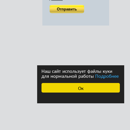
Наш сайт использует файлы куки
для нормальной работы
Подробнее
Ок
ава принадлежат
Дизайн студии дизайна
страции сайта. При
«Ферма»
щении информации с