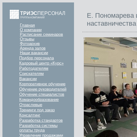
ТРИЭС
ПЕРСОНАЛ
Е. Пономарева 
ГРУППА КОМПАНИЙ
наставничества 
Главная
О компании
Расписание семинаров
Отзывы
Фотоархив
Аренда залов
Наши вакансии
Подбор персонала
Кадровый центр «Курс»
Работодателям
Соискателям
Вакансии
Корпоративное обучение
Обучение руководителей
Обучение специалистов
Командообразование
Отраслевые
Тренинги под заказ
Консалтинг
Разработка стандартов
Разработка системы
оплаты труда
Управление продажами