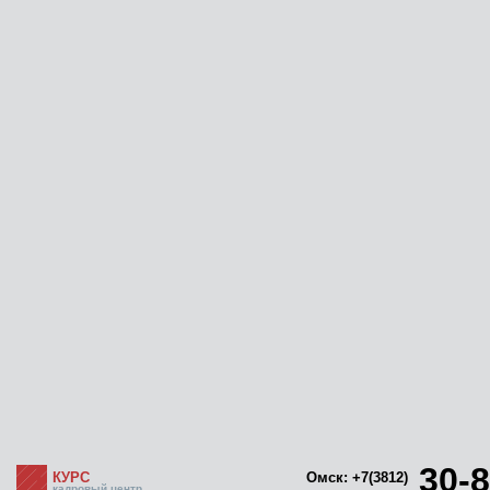
30-8
КУРС
Омск: +7(3812)
кадровый центр