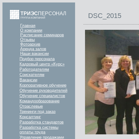
ТРИЭС
ПЕРСОНАЛ
DSC_2015
ГРУППА КОМПАНИЙ
Главная
О компании
Расписание семинаров
Отзывы
Фотоархив
Аренда залов
Наши вакансии
Подбор персонала
Кадровый центр «Курс»
Работодателям
Соискателям
Вакансии
Корпоративное обучение
Обучение руководителей
Обучение специалистов
Командообразование
Отраслевые
Тренинги под заказ
Консалтинг
Разработка стандартов
Разработка системы
оплаты труда
Управление продажами