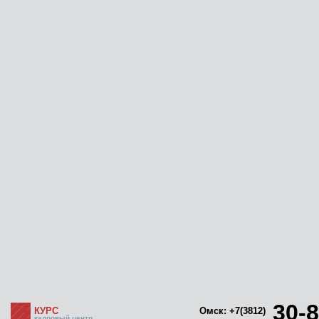
30-8
КУРС
Омск: +7(3812)
кадровый центр