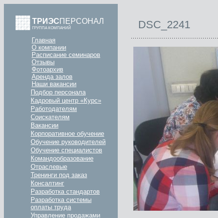
ТРИЭС
ПЕРСОНАЛ
DSC_2241
ГРУППА КОМПАНИЙ
Главная
О компании
Расписание семинаров
Отзывы
Фотоархив
Аренда залов
Наши вакансии
Подбор персонала
Кадровый центр «Курс»
Работодателям
Соискателям
Вакансии
Корпоративное обучение
Обучение руководителей
Обучение специалистов
Командообразование
Отраслевые
Тренинги под заказ
Консалтинг
Разработка стандартов
Разработка системы
оплаты труда
Управление продажами