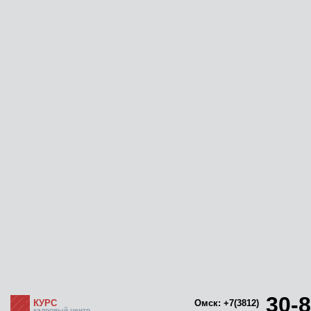
30-8
КУРС
Омск: +7(3812)
кадровый центр