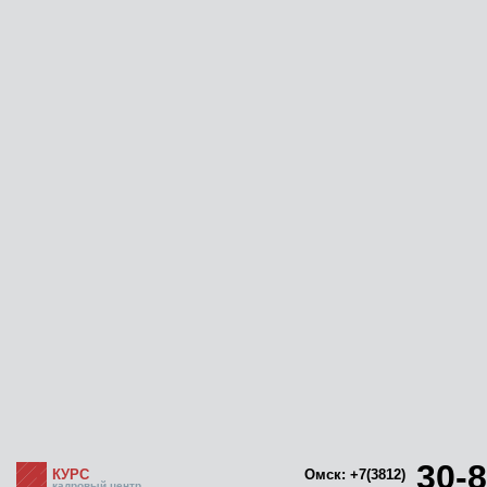
30-8
КУРС
Омск: +7(3812)
кадровый центр