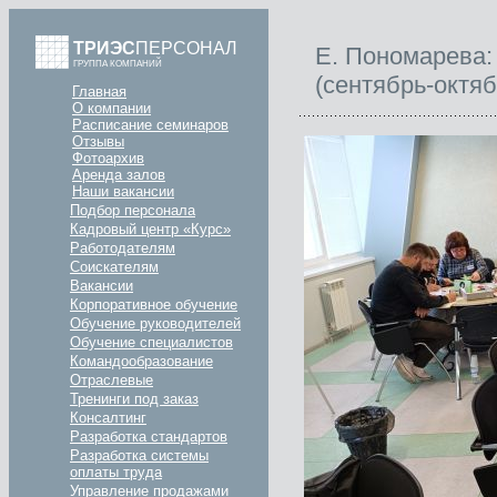
ТРИЭС
ПЕРСОНАЛ
Е. Пономарева:
ГРУППА КОМПАНИЙ
(сентябрь-октя
Главная
О компании
Расписание семинаров
Отзывы
Фотоархив
Аренда залов
Наши вакансии
Подбор персонала
Кадровый центр «Курс»
Работодателям
Соискателям
Вакансии
Корпоративное обучение
Обучение руководителей
Обучение специалистов
Командообразование
Отраслевые
Тренинги под заказ
Консалтинг
Разработка стандартов
Разработка системы
оплаты труда
Управление продажами