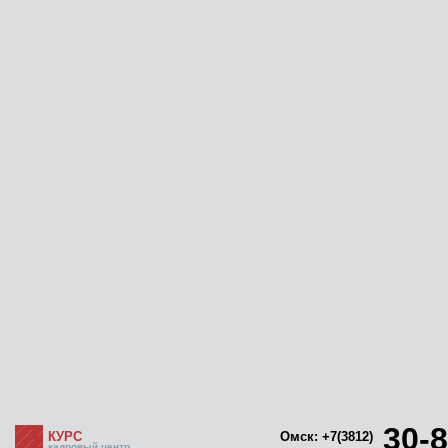
30-8
КУРС
Омск: +7(3812)
кадровый центр