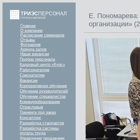
ТРИЭС
ПЕРСОНАЛ
Е. Пономарева
ГРУППА КОМПАНИЙ
организации» (
Главная
О компании
Расписание семинаров
Отзывы
Фотоархив
Аренда залов
Наши вакансии
Подбор персонала
Кадровый центр «Курс»
Работодателям
Соискателям
Вакансии
Корпоративное обучение
Обучение руководителей
Обучение специалистов
Командообразование
Отраслевые
Тренинги под заказ
Консалтинг
Разработка стандартов
Разработка системы
оплаты труда
Управление продажами