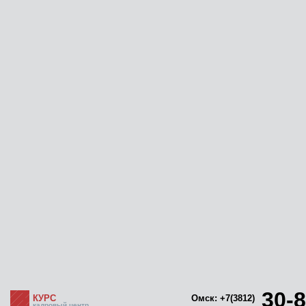
30-8
КУРС
Омск: +7(3812)
кадровый центр