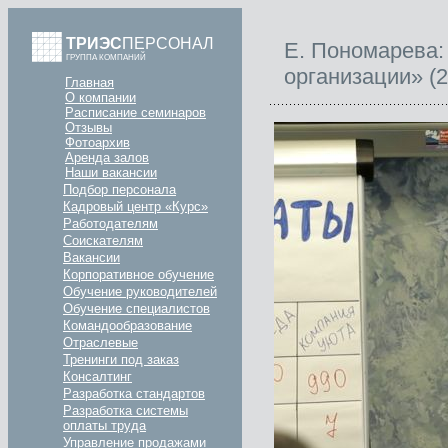
ТРИЭС
ПЕРСОНАЛ
Е. Пономарева
ГРУППА КОМПАНИЙ
организации» (
Главная
О компании
Расписание семинаров
Отзывы
Фотоархив
Аренда залов
Наши вакансии
Подбор персонала
Кадровый центр «Курс»
Работодателям
Соискателям
Вакансии
Корпоративное обучение
Обучение руководителей
Обучение специалистов
Командообразование
Отраслевые
Тренинги под заказ
Консалтинг
Разработка стандартов
Разработка системы
оплаты труда
Управление продажами