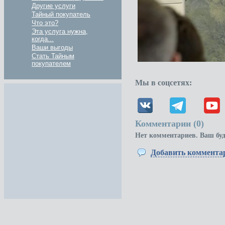
Другие услуги
Тайный покупатель
Что это?
Эта услуга нужна,
когда...
Ваши выгоды
Стать Тайным
покупателем
Мы в соцсетях:
Комментарии (
0
)
Нет комментариев. Ваш бу
Добавить коммента