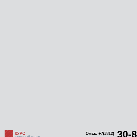
30-8
КУРС
Омск: +7(3812)
кадровый центр