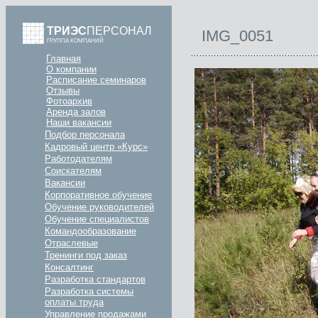
ТРИЭС
ПЕРСОНАЛ
IMG_0051
ГРУППА КОМПАНИЙ
Главная
О компании
Расписание семинаров
Отзывы
Фотоархив
Аренда залов
Наши вакансии
Подбор персонала
Кадровый центр «Курс»
Работодателям
Соискателям
Вакансии
Корпоративное обучение
Обучение руководителей
Обучение специалистов
Командообразование
Отраслевые
Тренинги под заказ
Консалтинг
Разработка стандартов
Разработка системы
оплаты труда
Управление продажами