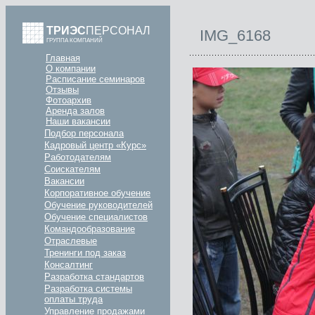
ТРИЭС
ПЕРСОНАЛ
IMG_6168
ГРУППА КОМПАНИЙ
Главная
О компании
Расписание семинаров
Отзывы
Фотоархив
Аренда залов
Наши вакансии
Подбор персонала
Кадровый центр «Курс»
Работодателям
Соискателям
Вакансии
Корпоративное обучение
Обучение руководителей
Обучение специалистов
Командообразование
Отраслевые
Тренинги под заказ
Консалтинг
Разработка стандартов
Разработка системы
оплаты труда
Управление продажами