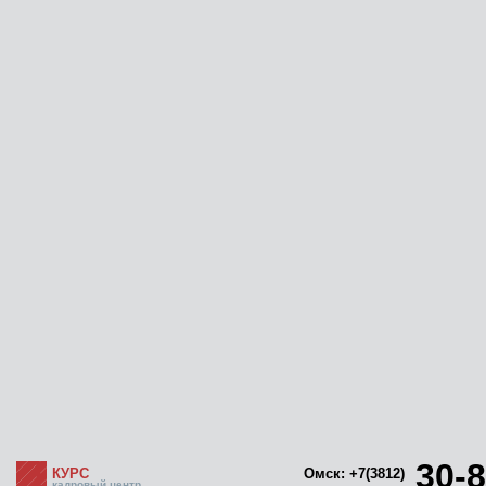
30-8
КУРС
Омск: +7(3812)
кадровый центр