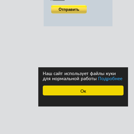
Наш сайт использует файлы куки
для нормальной работы
Подробнее
Ок
ава принадлежат
Дизайн студии дизайна
страции сайта. При
«Ферма»
щении информации с