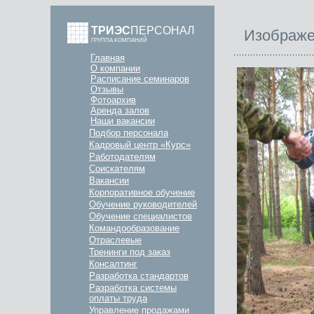
ТРИЭС
ПЕРСОНАЛ
Изображе
ГРУППА КОМПАНИЙ
Главная
О компании
Расписание семинаров
Отзывы
Фотоархив
Аренда залов
Наши вакансии
Подбор персонала
Кадровый центр «Курс»
Работодателям
Соискателям
Вакансии
Корпоративное обучение
Обучение руководителей
Обучение специалистов
Командообразование
Отраслевые
Тренинги под заказ
Консалтинг
Разработка стандартов
Разработка системы
оплаты труда
Управление продажами