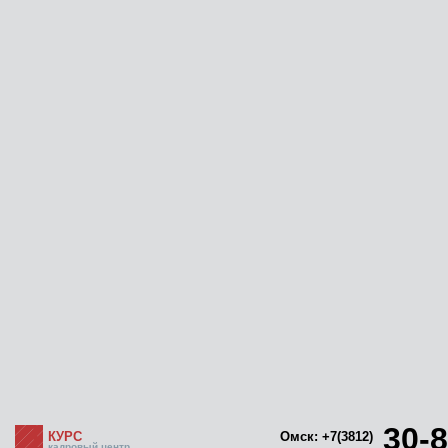
30-8
КУРС
Омск: +7(3812)
кадровый центр