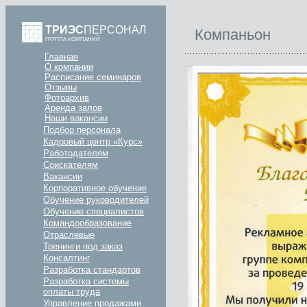
ТРИЭС
ПЕРСОНАЛ
Компаньон
ГРУППА КОМПАНИЙ
Главная
О компании
Расписание семинаров
Отзывы
Фотоархив
Аренда залов
Наши вакансии
Подбор персонала
Кадровый центр «Курс»
Работодателям
Соискателям
Вакансии
Корпоративное обучение
Обучение руководителей
Обучение специалистов
Командообразование
Отраслевые
Тренинги под заказ
Консалтинг
Разработка стандартов
Разработка системы
оплаты труда
Управление продажами