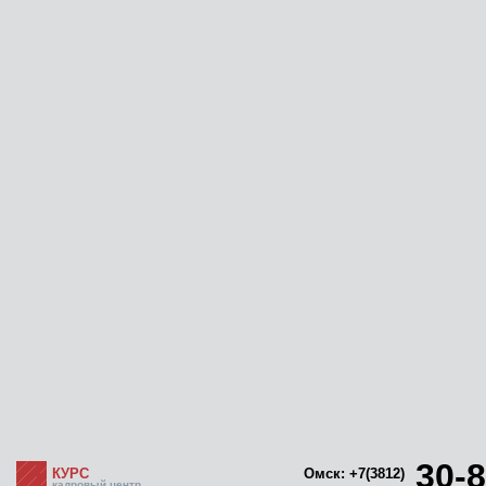
30-8
КУРС
Омск: +7(3812)
кадровый центр