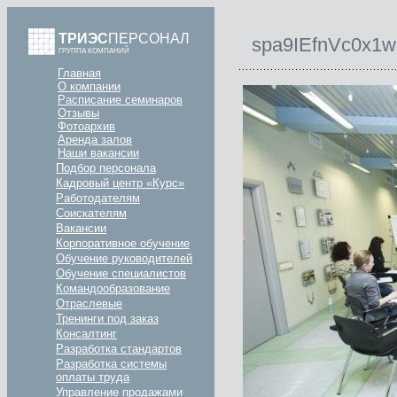
ТРИЭС
ПЕРСОНАЛ
spa9IEfnVc0x1
ГРУППА КОМПАНИЙ
Главная
О компании
Расписание семинаров
Отзывы
Фотоархив
Аренда залов
Наши вакансии
Подбор персонала
Кадровый центр «Курс»
Работодателям
Соискателям
Вакансии
Корпоративное обучение
Обучение руководителей
Обучение специалистов
Командообразование
Отраслевые
Тренинги под заказ
Консалтинг
Разработка стандартов
Разработка системы
оплаты труда
Управление продажами