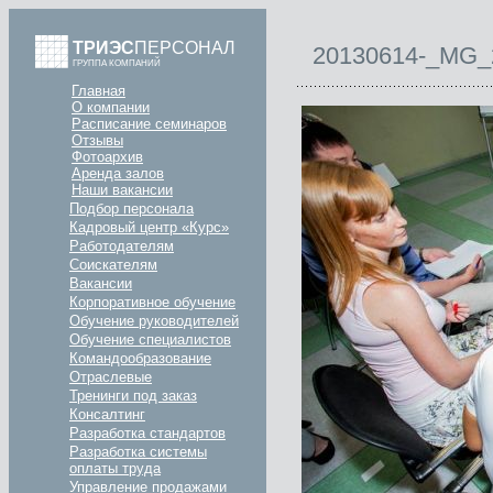
ТРИЭС
ПЕРСОНАЛ
20130614-_MG_
ГРУППА КОМПАНИЙ
Главная
О компании
Расписание семинаров
Отзывы
Фотоархив
Аренда залов
Наши вакансии
Подбор персонала
Кадровый центр «Курс»
Работодателям
Соискателям
Вакансии
Корпоративное обучение
Обучение руководителей
Обучение специалистов
Командообразование
Отраслевые
Тренинги под заказ
Консалтинг
Разработка стандартов
Разработка системы
оплаты труда
Управление продажами