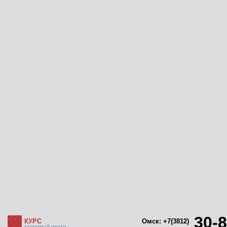
30-8
КУРС
Омск: +7(3812)
кадровый центр