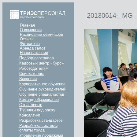
ТРИЭС
ПЕРСОНАЛ
20130614-_MG_
ГРУППА КОМПАНИЙ
Главная
О компании
Расписание семинаров
Отзывы
Фотоархив
Аренда залов
Наши вакансии
Подбор персонала
Кадровый центр «Курс»
Работодателям
Соискателям
Вакансии
Корпоративное обучение
Обучение руководителей
Обучение специалистов
Командообразование
Отраслевые
Тренинги под заказ
Консалтинг
Разработка стандартов
Разработка системы
оплаты труда
Управление продажами