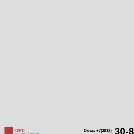
30-8
КУРС
Омск: +7(3812)
кадровый центр