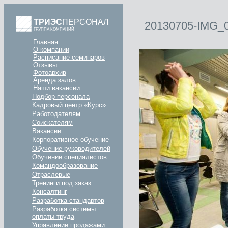
ТРИЭС
ПЕРСОНАЛ
20130705-IMG_
ГРУППА КОМПАНИЙ
Главная
О компании
Расписание семинаров
Отзывы
Фотоархив
Аренда залов
Наши вакансии
Подбор персонала
Кадровый центр «Курс»
Работодателям
Соискателям
Вакансии
Корпоративное обучение
Обучение руководителей
Обучение специалистов
Командообразование
Отраслевые
Тренинги под заказ
Консалтинг
Разработка стандартов
Разработка системы
оплаты труда
Управление продажами