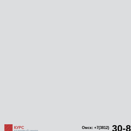
30-8
КУРС
Омск: +7(3812)
кадровый центр