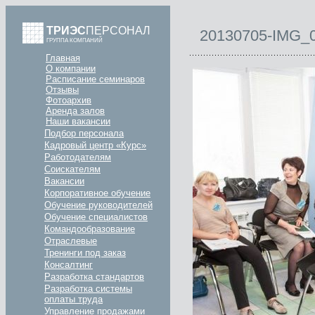
ТРИЭС
ПЕРСОНАЛ
20130705-IMG_
ГРУППА КОМПАНИЙ
Главная
О компании
Расписание семинаров
Отзывы
Фотоархив
Аренда залов
Наши вакансии
Подбор персонала
Кадровый центр «Курс»
Работодателям
Соискателям
Вакансии
Корпоративное обучение
Обучение руководителей
Обучение специалистов
Командообразование
Отраслевые
Тренинги под заказ
Консалтинг
Разработка стандартов
Разработка системы
оплаты труда
Управление продажами