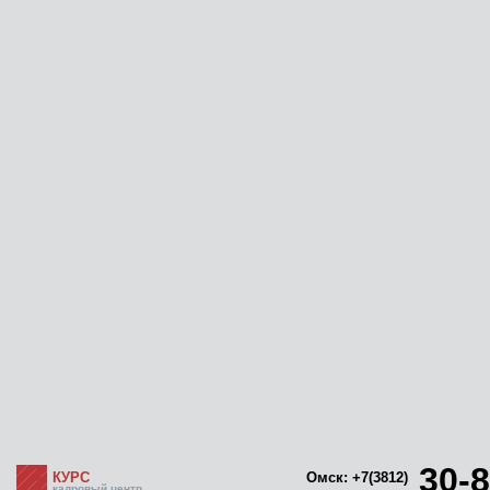
30-8
КУРС
Омск: +7(3812)
кадровый центр