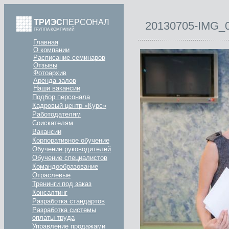
ТРИЭС
ПЕРСОНАЛ
20130705-IMG_
ГРУППА КОМПАНИЙ
Главная
О компании
Расписание семинаров
Отзывы
Фотоархив
Аренда залов
Наши вакансии
Подбор персонала
Кадровый центр «Курс»
Работодателям
Соискателям
Вакансии
Корпоративное обучение
Обучение руководителей
Обучение специалистов
Командообразование
Отраслевые
Тренинги под заказ
Консалтинг
Разработка стандартов
Разработка системы
оплаты труда
Управление продажами