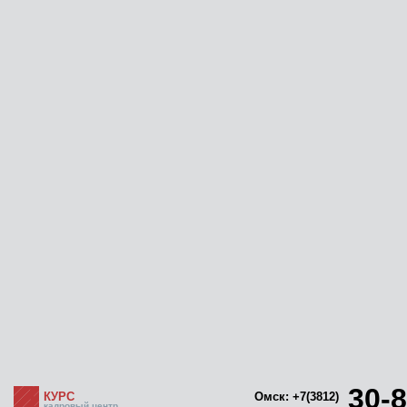
30-8
КУРС
Омск: +7(3812)
кадровый центр