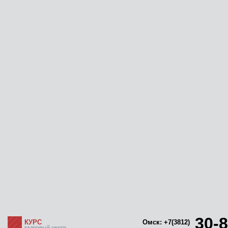
30-8
КУРС
Омск: +7(3812)
кадровый центр