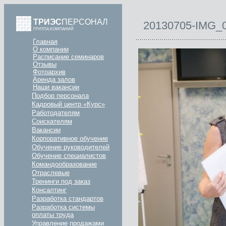
ТРИЭС
ПЕРСОНАЛ
20130705-IMG_
ГРУППА КОМПАНИЙ
Главная
О компании
Расписание семинаров
Отзывы
Фотоархив
Аренда залов
Наши вакансии
Подбор персонала
Кадровый центр «Курс»
Работодателям
Соискателям
Вакансии
Корпоративное обучение
Обучение руководителей
Обучение специалистов
Командообразование
Отраслевые
Тренинги под заказ
Консалтинг
Разработка стандартов
Разработка системы
оплаты труда
Управление продажами