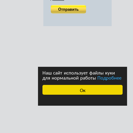
Наш сайт использует файлы куки
для нормальной работы
Подробнее
Ок
ава принадлежат
Дизайн студии дизайна
страции сайта. При
«Ферма»
щении информации с