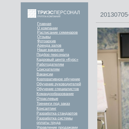
ТРИЭС
ПЕРСОНАЛ
20130705
ГРУППА КОМПАНИЙ
Главная
О компании
Расписание семинаров
Отзывы
Фотоархив
Аренда залов
Наши вакансии
Подбор персонала
Кадровый центр «Курс»
Работодателям
Соискателям
Вакансии
Корпоративное обучение
Обучение руководителей
Обучение специалистов
Командообразование
Отраслевые
Тренинги под заказ
Консалтинг
Разработка стандартов
Разработка системы
оплаты труда
Управление продажами