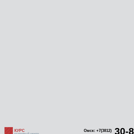
30-8
КУРС
Омск: +7(3812)
кадровый центр