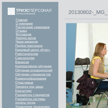
ТРИЭС
ПЕРСОНАЛ
20130802-_MG_
ГРУППА КОМПАНИЙ
Главная
О компании
Расписание семинаров
Отзывы
Фотоархив
Аренда залов
Наши вакансии
Подбор персонала
Кадровый центр «Курс»
Работодателям
Соискателям
Вакансии
Корпоративное обучение
Обучение руководителей
Обучение специалистов
Командообразование
Отраслевые
Тренинги под заказ
Консалтинг
Разработка стандартов
Разработка системы
оплаты труда
Управление продажами