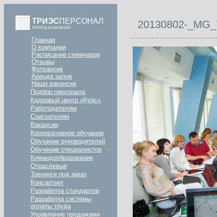
ТРИЭС
ПЕРСОНАЛ
20130802-_MG_
ГРУППА КОМПАНИЙ
Главная
О компании
Расписание семинаров
Отзывы
Фотоархив
Аренда залов
Наши вакансии
Подбор персонала
Кадровый центр «Курс»
Работодателям
Соискателям
Вакансии
Корпоративное обучение
Обучение руководителей
Обучение специалистов
Командообразование
Отраслевые
Тренинги под заказ
Консалтинг
Разработка стандартов
Разработка системы
оплаты труда
Управление продажами