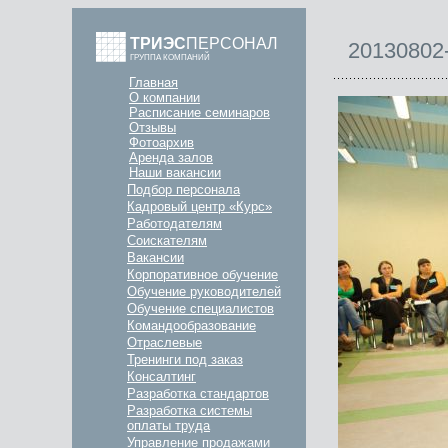
ТРИЭС
ПЕРСОНАЛ
20130802
ГРУППА КОМПАНИЙ
Главная
О компании
Расписание семинаров
Отзывы
Фотоархив
Аренда залов
Наши вакансии
Подбор персонала
Кадровый центр «Курс»
Работодателям
Соискателям
Вакансии
Корпоративное обучение
Обучение руководителей
Обучение специалистов
Командообразование
Отраслевые
Тренинги под заказ
Консалтинг
Разработка стандартов
Разработка системы
оплаты труда
Управление продажами