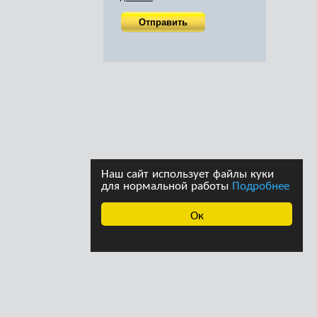
Наш сайт использует файлы куки
для нормальной работы
Подробнее
Ок
ава принадлежат
Дизайн студии дизайна
страции сайта. При
«Ферма»
щении информации с