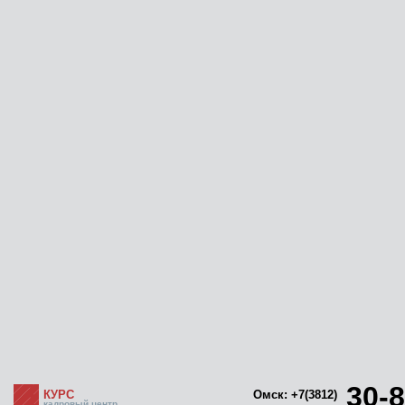
30-8
КУРС
Омск: +7(3812)
кадровый центр