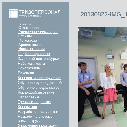
ТРИЭС
ПЕРСОНАЛ
20130822-IMG_
ГРУППА КОМПАНИЙ
Главная
О компании
Расписание семинаров
Отзывы
Фотоархив
Аренда залов
Наши вакансии
Подбор персонала
Кадровый центр «Курс»
Работодателям
Соискателям
Вакансии
Корпоративное обучение
Обучение руководителей
Обучение специалистов
Командообразование
Отраслевые
Тренинги под заказ
Консалтинг
Разработка стандартов
Разработка системы
оплаты труда
Управление продажами