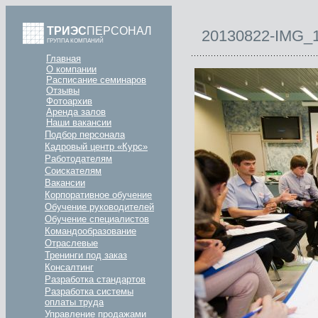
ТРИЭС
ПЕРСОНАЛ
20130822-IMG_
ГРУППА КОМПАНИЙ
Главная
О компании
Расписание семинаров
Отзывы
Фотоархив
Аренда залов
Наши вакансии
Подбор персонала
Кадровый центр «Курс»
Работодателям
Соискателям
Вакансии
Корпоративное обучение
Обучение руководителей
Обучение специалистов
Командообразование
Отраслевые
Тренинги под заказ
Консалтинг
Разработка стандартов
Разработка системы
оплаты труда
Управление продажами