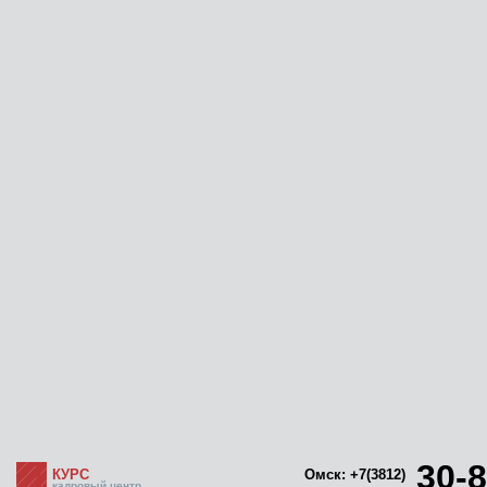
30-8
КУРС
Омск: +7(3812)
кадровый центр