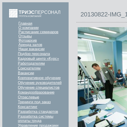
ТРИЭС
ПЕРСОНАЛ
20130822-IMG_
ГРУППА КОМПАНИЙ
Главная
О компании
Расписание семинаров
Отзывы
Фотоархив
Аренда залов
Наши вакансии
Подбор персонала
Кадровый центр «Курс»
Работодателям
Соискателям
Вакансии
Корпоративное обучение
Обучение руководителей
Обучение специалистов
Командообразование
Отраслевые
Тренинги под заказ
Консалтинг
Разработка стандартов
Разработка системы
оплаты труда
Управление продажами