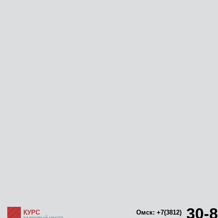
30-8
КУРС
Омск: +7(3812)
кадровый центр