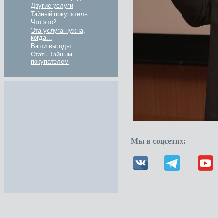
Другие услуги
Тайный покупатель
Что это?
Эта услуга нужна,
когда...
Ваши выгоды
Стать Тайным
покупателем
Мы в соцсетях: