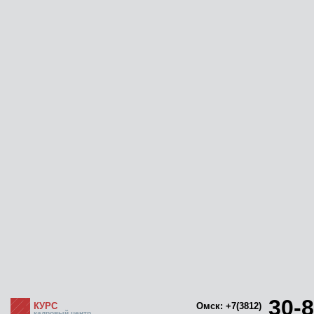
30-8
КУРС
Омск: +7(3812)
кадровый центр