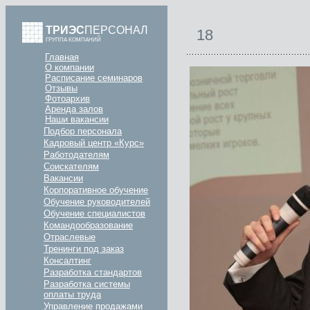
ТРИЭС
ПЕРСОНАЛ
18
ГРУППА КОМПАНИЙ
Главная
О компании
Расписание семинаров
Отзывы
Фотоархив
Аренда залов
Наши вакансии
Подбор персонала
Кадровый центр «Курс»
Работодателям
Соискателям
Вакансии
Корпоративное обучение
Обучение руководителей
Обучение специалистов
Командообразование
Отраслевые
Тренинги под заказ
Консалтинг
Разработка стандартов
Разработка системы
оплаты труда
Управление продажами