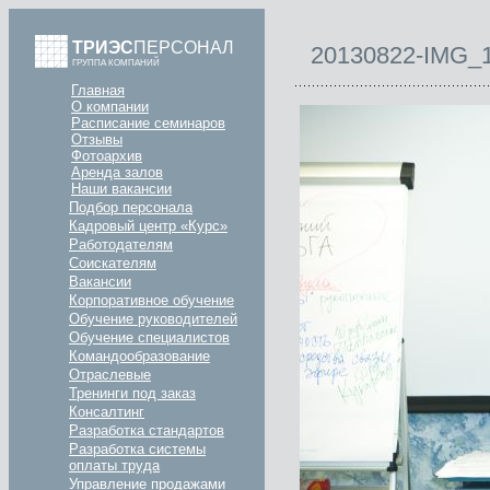
ТРИЭС
ПЕРСОНАЛ
20130822-IMG_
ГРУППА КОМПАНИЙ
Главная
О компании
Расписание семинаров
Отзывы
Фотоархив
Аренда залов
Наши вакансии
Подбор персонала
Кадровый центр «Курс»
Работодателям
Соискателям
Вакансии
Корпоративное обучение
Обучение руководителей
Обучение специалистов
Командообразование
Отраслевые
Тренинги под заказ
Консалтинг
Разработка стандартов
Разработка системы
оплаты труда
Управление продажами