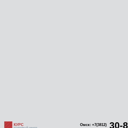
30-8
КУРС
Омск: +7(3812)
кадровый центр