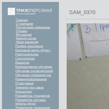
ТРИЭС
ПЕРСОНАЛ
SAM_0370
ГРУППА КОМПАНИЙ
Главная
О компании
Расписание семинаров
Отзывы
Фотоархив
Аренда залов
Наши вакансии
Подбор персонала
Кадровый центр «Курс»
Работодателям
Соискателям
Вакансии
Корпоративное обучение
Обучение руководителей
Обучение специалистов
Командообразование
Отраслевые
Тренинги под заказ
Консалтинг
Разработка стандартов
Разработка системы
оплаты труда
Управление продажами