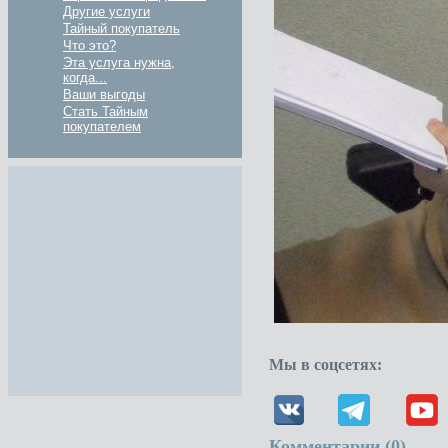
Другие услуги
Тайный покупатель
Что это?
Эта услуга нужна,
когда...
Ваши выгоды
Стать Тайным
покупателем
Мы в соцсетях:
Комментарии (
0
)