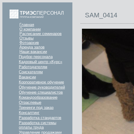
ТРИЭС
ПЕРСОНАЛ
SAM_0414
ГРУППА КОМПАНИЙ
Главная
О компании
Расписание семинаров
Отзывы
Фотоархив
Аренда залов
Наши вакансии
Подбор персонала
Кадровый центр «Курс»
Работодателям
Соискателям
Вакансии
Корпоративное обучение
Обучение руководителей
Обучение специалистов
Командообразование
Отраслевые
Тренинги под заказ
Консалтинг
Разработка стандартов
Разработка системы
оплаты труда
Управление продажами