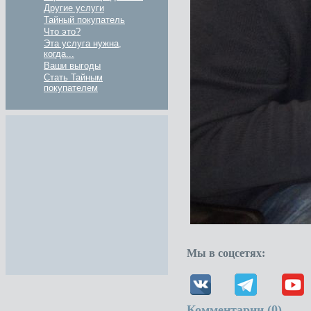
Другие услуги
Тайный покупатель
Что это?
Эта услуга нужна,
когда...
Ваши выгоды
Стать Тайным
покупателем
Мы в соцсетях:
Комментарии (
0
)