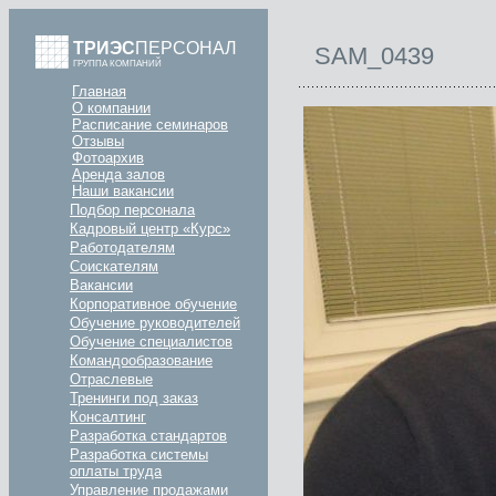
ТРИЭС
ПЕРСОНАЛ
SAM_0439
ГРУППА КОМПАНИЙ
Главная
О компании
Расписание семинаров
Отзывы
Фотоархив
Аренда залов
Наши вакансии
Подбор персонала
Кадровый центр «Курс»
Работодателям
Соискателям
Вакансии
Корпоративное обучение
Обучение руководителей
Обучение специалистов
Командообразование
Отраслевые
Тренинги под заказ
Консалтинг
Разработка стандартов
Разработка системы
оплаты труда
Управление продажами