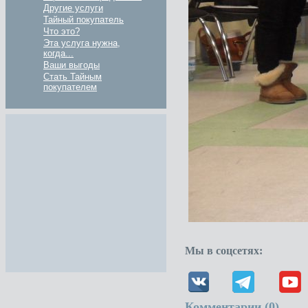
Другие услуги
Тайный покупатель
Что это?
Эта услуга нужна,
когда...
Ваши выгоды
Стать Тайным
покупателем
Мы в соцсетях:
Комментарии (
0
)