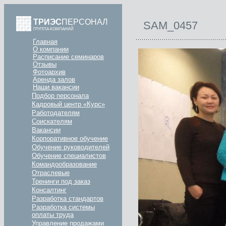
ТРИЭС
ПЕРСОНАЛ
SAM_0457
ГРУППА КОМПАНИЙ
Главная
О компании
Расписание семинаров
Отзывы
Фотоархив
Аренда залов
Наши вакансии
Подбор персонала
Кадровый центр «Курс»
Работодателям
Соискателям
Вакансии
Корпоративное обучение
Обучение руководителей
Обучение специалистов
Командообразование
Отраслевые
Тренинги под заказ
Консалтинг
Разработка стандартов
Разработка системы
оплаты труда
Управление продажами