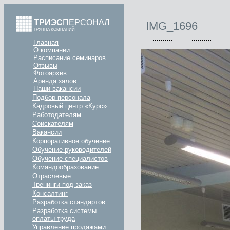
ТРИЭС
ПЕРСОНАЛ
IMG_1696
ГРУППА КОМПАНИЙ
Главная
О компании
Расписание семинаров
Отзывы
Фотоархив
Аренда залов
Наши вакансии
Подбор персонала
Кадровый центр «Курс»
Работодателям
Соискателям
Вакансии
Корпоративное обучение
Обучение руководителей
Обучение специалистов
Командообразование
Отраслевые
Тренинги под заказ
Консалтинг
Разработка стандартов
Разработка системы
оплаты труда
Управление продажами