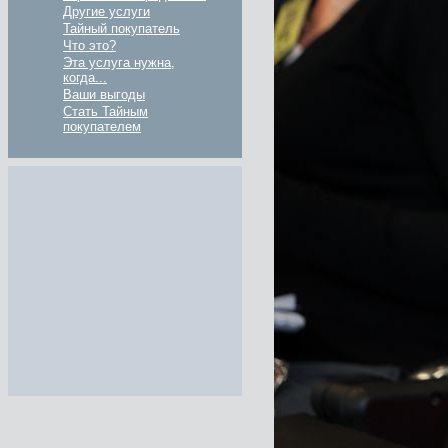
Другие услуги
Тайный покупатель
Что это?
Эта услуга нужна,
когда...
Ваши выгоды
Стать Тайным
покупателем