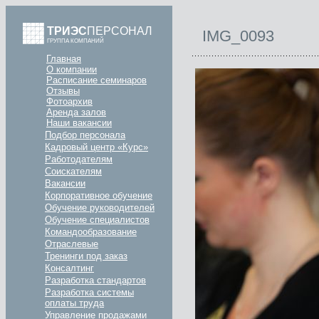
ТРИЭС
ПЕРСОНАЛ
IMG_0093
ГРУППА КОМПАНИЙ
Главная
О компании
Расписание семинаров
Отзывы
Фотоархив
Аренда залов
Наши вакансии
Подбор персонала
Кадровый центр «Курс»
Работодателям
Соискателям
Вакансии
Корпоративное обучение
Обучение руководителей
Обучение специалистов
Командообразование
Отраслевые
Тренинги под заказ
Консалтинг
Разработка стандартов
Разработка системы
оплаты труда
Управление продажами