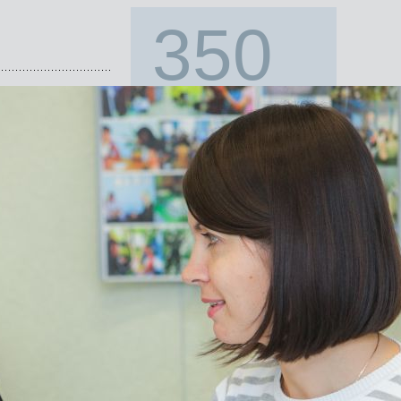
350
компаниям помогли с
подбором персонала
с 1996 года!
Наши клиенты