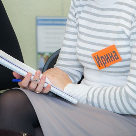
Задайте свой вопрос
нашим специалистам
*
Введите ваше Ф.И.О.
*
Ваш email
*
Ваш вопрос
Введите код:
Обновить картинку
* Нажимая на кнопку
"Оправить", я даю
согласие на
обработку персональных
данных.