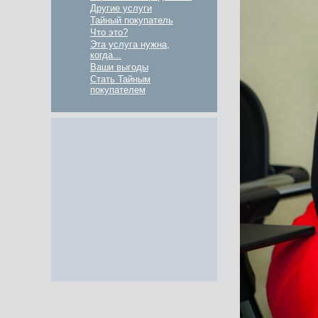
Другие услуги
Тайный покупатель
Что это?
Эта услуга нужна,
когда...
Ваши выгоды
Стать Тайным
покупателем