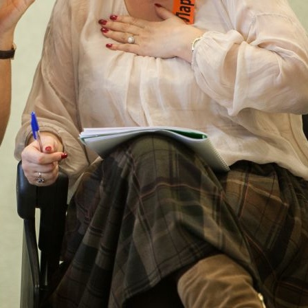
Задайте свой вопрос
нашим специалистам
*
Введите ваше Ф.И.О.
*
Ваш email
*
Ваш вопрос
Введите код:
Обновить картинку
* Нажимая на кнопку
"Оправить", я даю
согласие на
обработку персональных
данных.