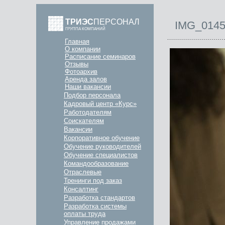
ТРИЭС
ПЕРСОНАЛ
IMG_014
ГРУППА КОМПАНИЙ
Главная
О компании
Расписание семинаров
Отзывы
Фотоархив
Аренда залов
Наши вакансии
Подбор персонала
Кадровый центр «Курс»
Работодателям
Соискателям
Вакансии
Корпоративное обучение
Обучение руководителей
Обучение специалистов
Командообразование
Отраслевые
Тренинги под заказ
Консалтинг
Разработка стандартов
Разработка системы
оплаты труда
Управление продажами