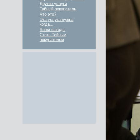
Другие услуги
Тайный покупатель
Что это?
Эта услуга нужна,
когда...
Ваши выгоды
Стать Тайным
покупателем