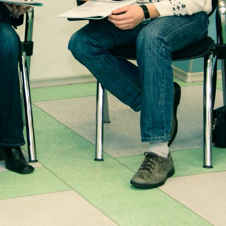
Задайте свой вопрос
нашим специалистам
*
Введите ваше Ф.И.О.
*
Ваш email
*
Ваш вопрос
Введите код:
Обновить картинку
* Нажимая на кнопку
"Оправить", я даю
согласие на
обработку персональных
данных.