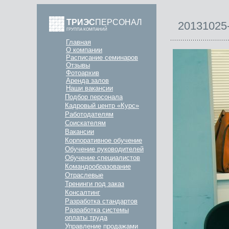
ТРИЭС
ПЕРСОНАЛ
20131025
ГРУППА КОМПАНИЙ
Главная
О компании
Расписание семинаров
Отзывы
Фотоархив
Аренда залов
Наши вакансии
Подбор персонала
Кадровый центр «Курс»
Работодателям
Соискателям
Вакансии
Корпоративное обучение
Обучение руководителей
Обучение специалистов
Командообразование
Отраслевые
Тренинги под заказ
Консалтинг
Разработка стандартов
Разработка системы
оплаты труда
Управление продажами