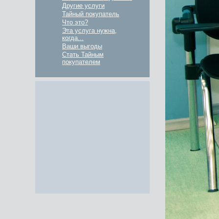
Другие услуги
Тайный покупатель
Что это?
Эта услуга нужна,
когда...
Ваши выгоды
Стать Тайным
покупателем