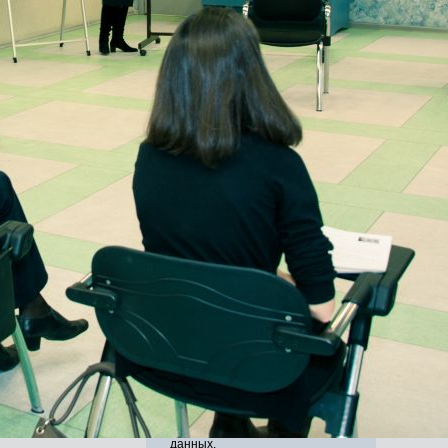
Задайте свой вопрос
нашим специалистам
*
Введите ваше Ф.И.О.
*
Ваш email
*
Ваш вопрос
Введите код:
Обновить картинку
* Нажимая на кнопку
"Оправить", я даю
согласие на
обработку персональных
данных.