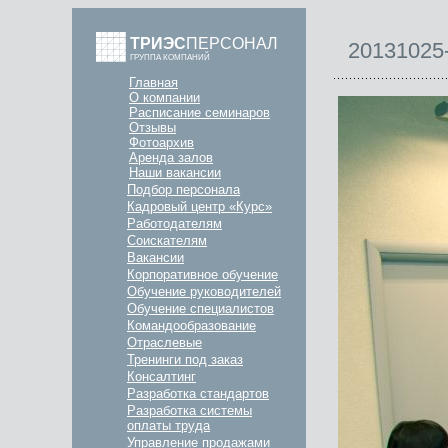
ТРИЭС
ПЕРСОНАЛ
20131025
ГРУППА КОМПАНИЙ
Главная
О компании
Расписание семинаров
Отзывы
Фотоархив
Аренда залов
Наши вакансии
Подбор персонала
Кадровый центр «Курс»
Работодателям
Соискателям
Вакансии
Корпоративное обучение
Обучение руководителей
Обучение специалистов
Командообразование
Отраслевые
Тренинги под заказ
Консалтинг
Разработка стандартов
Разработка системы
оплаты труда
Управление продажами