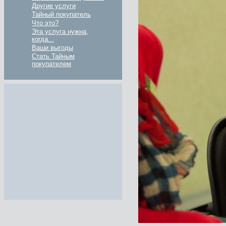
Другие услуги
Тайный покупатель
Что это?
Эта услуга нужна,
когда...
Ваши выгоды
Стать Тайным
покупателем