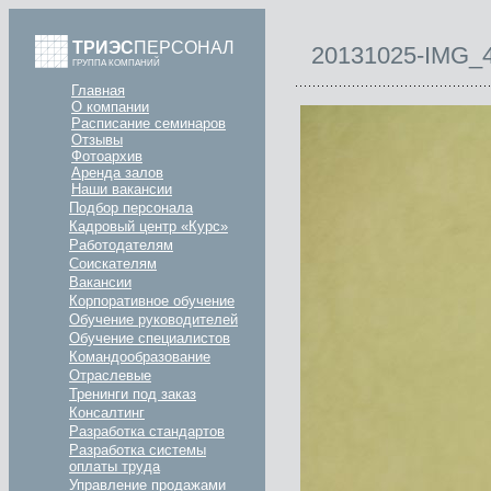
ТРИЭС
ПЕРСОНАЛ
20131025-IMG_
ГРУППА КОМПАНИЙ
Главная
О компании
Расписание семинаров
Отзывы
Фотоархив
Аренда залов
Наши вакансии
Подбор персонала
Кадровый центр «Курс»
Работодателям
Соискателям
Вакансии
Корпоративное обучение
Обучение руководителей
Обучение специалистов
Командообразование
Отраслевые
Тренинги под заказ
Консалтинг
Разработка стандартов
Разработка системы
оплаты труда
Управление продажами