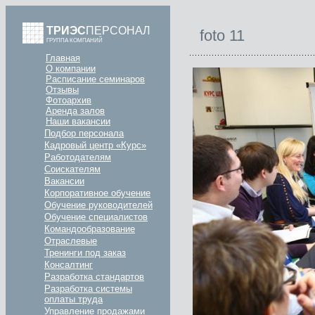
ТРИЭС
ПЕРСОНАЛ
foto 11
ГРУППА КОМПАНИЙ
Главная
О компании
Расписание семинаров
Отзывы
Фотоархив
Аренда залов
Наши вакансии
Подбор персонала
Кадровый центр «Курс»
Работодателям
Соискателям
Вакансии
Корпоративное обучение
Обучение руководителей
Обучение специалистов
Командообразование
Отраслевые
Тренинги под заказ
Консалтинг
Разработка стандартов
Разработка системы
оплаты труда
Управление продажами