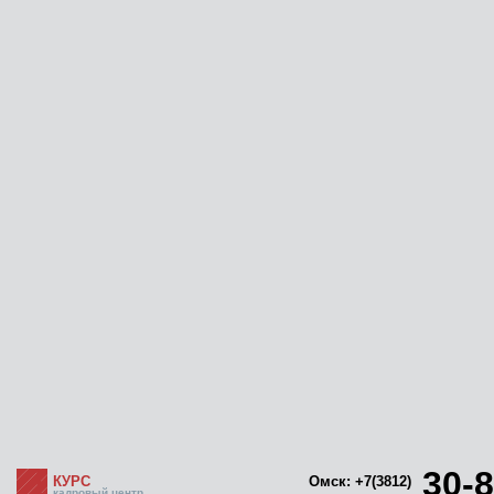
30-8
КУРС
Омск: +7(3812)
кадровый центр