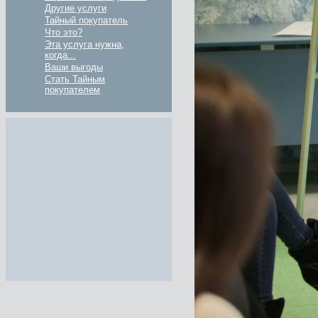
Другие услуги
Тайный покупатель
Что это?
Эта услуга нужна,
когда...
Ваши выгоды
Стать Тайным
покупателем