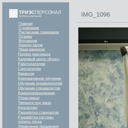
ТРИЭС
ПЕРСОНАЛ
IMG_1096
ГРУППА КОМПАНИЙ
Главная
О компании
Расписание семинаров
Отзывы
Фотоархив
Аренда залов
Наши вакансии
Подбор персонала
Кадровый центр «Курс»
Работодателям
Соискателям
Вакансии
Корпоративное обучение
Обучение руководителей
Обучение специалистов
Командообразование
Отраслевые
Тренинги под заказ
Консалтинг
Разработка стандартов
Разработка системы
оплаты труда
Управление продажами