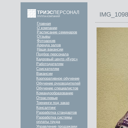
ТРИЭС
ПЕРСОНАЛ
IMG_109
ГРУППА КОМПАНИЙ
Главная
О компании
Расписание семинаров
Отзывы
Фотоархив
Аренда залов
Наши вакансии
Подбор персонала
Кадровый центр «Курс»
Работодателям
Соискателям
Вакансии
Корпоративное обучение
Обучение руководителей
Обучение специалистов
Командообразование
Отраслевые
Тренинги под заказ
Консалтинг
Разработка стандартов
Разработка системы
оплаты труда
Управление продажами