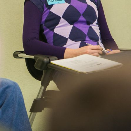
Задайте свой вопрос
нашим специалистам
*
Введите ваше Ф.И.О.
*
Ваш email
*
Ваш вопрос
Введите код:
Обновить картинку
* Нажимая на кнопку
"Оправить", я даю
согласие на
обработку персональных
данных.