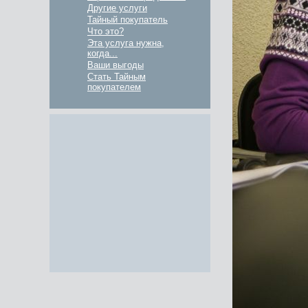
Другие услуги
Тайный покупатель
Что это?
Эта услуга нужна,
когда...
Ваши выгоды
Стать Тайным
покупателем