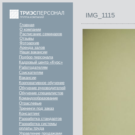
ТРИЭС
ПЕРСОНАЛ
IMG_1115
ГРУППА КОМПАНИЙ
Главная
О компании
Расписание семинаров
Отзывы
Фотоархив
Аренда залов
Наши вакансии
Подбор персонала
Кадровый центр «Курс»
Работодателям
Соискателям
Вакансии
Корпоративное обучение
Обучение руководителей
Обучение специалистов
Командообразование
Отраслевые
Тренинги под заказ
Консалтинг
Разработка стандартов
Разработка системы
оплаты труда
Управление продажами