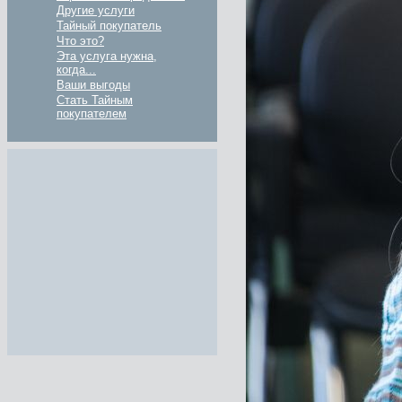
Другие услуги
Тайный покупатель
Что это?
Эта услуга нужна,
когда...
Ваши выгоды
Стать Тайным
покупателем