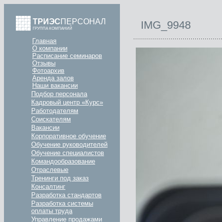
ТРИЭС
ПЕРСОНАЛ
IMG_9948
ГРУППА КОМПАНИЙ
Главная
О компании
Расписание семинаров
Отзывы
Фотоархив
Аренда залов
Наши вакансии
Подбор персонала
Кадровый центр «Курс»
Работодателям
Соискателям
Вакансии
Корпоративное обучение
Обучение руководителей
Обучение специалистов
Командообразование
Отраслевые
Тренинги под заказ
Консалтинг
Разработка стандартов
Разработка системы
оплаты труда
Управление продажами