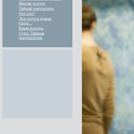
Другие услуги
Тайный покупатель
Что это?
Эта услуга нужна,
когда...
Ваши выгоды
Стать Тайным
покупателем