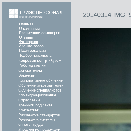
ТРИЭС
ПЕРСОНАЛ
20140314-IMG_
ГРУППА КОМПАНИЙ
Главная
О компании
Расписание семинаров
Отзывы
Фотоархив
Аренда залов
Наши вакансии
Подбор персонала
Кадровый центр «Курс»
Работодателям
Соискателям
Вакансии
Корпоративное обучение
Обучение руководителей
Обучение специалистов
Командообразование
Отраслевые
Тренинги под заказ
Консалтинг
Разработка стандартов
Разработка системы
оплаты труда
Управление продажами