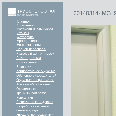
ТРИЭС
ПЕРСОНАЛ
20140314-IMG_
ГРУППА КОМПАНИЙ
Главная
О компании
Расписание семинаров
Отзывы
Фотоархив
Аренда залов
Наши вакансии
Подбор персонала
Кадровый центр «Курс»
Работодателям
Соискателям
Вакансии
Корпоративное обучение
Обучение руководителей
Обучение специалистов
Командообразование
Отраслевые
Тренинги под заказ
Консалтинг
Разработка стандартов
Разработка системы
оплаты труда
Управление продажами