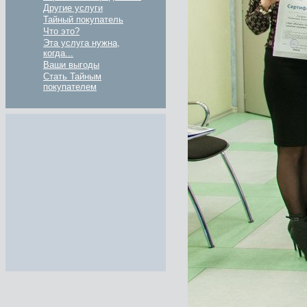
Другие услуги
Тайный покупатель
Что это?
Эта услуга нужна,
когда...
Ваши выгоды
Стать Тайным
покупателем