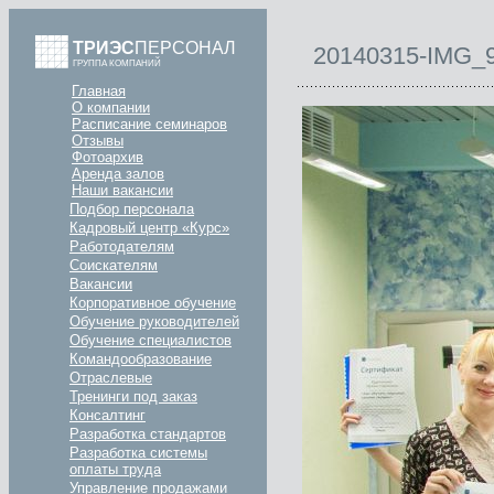
ТРИЭС
ПЕРСОНАЛ
20140315-IMG_
ГРУППА КОМПАНИЙ
Главная
О компании
Расписание семинаров
Отзывы
Фотоархив
Аренда залов
Наши вакансии
Подбор персонала
Кадровый центр «Курс»
Работодателям
Соискателям
Вакансии
Корпоративное обучение
Обучение руководителей
Обучение специалистов
Командообразование
Отраслевые
Тренинги под заказ
Консалтинг
Разработка стандартов
Разработка системы
оплаты труда
Управление продажами