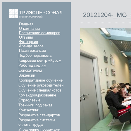
ТРИЭС
ПЕРСОНАЛ
20121204-_MG_
ГРУППА КОМПАНИЙ
Главная
О компании
Расписание семинаров
Отзывы
Фотоархив
Аренда залов
Наши вакансии
Подбор персонала
Кадровый центр «Курс»
Работодателям
Соискателям
Вакансии
Корпоративное обучение
Обучение руководителей
Обучение специалистов
Командообразование
Отраслевые
Тренинги под заказ
Консалтинг
Разработка стандартов
Разработка системы
оплаты труда
Управление продажами